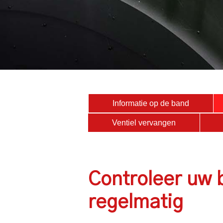
Informatie op de band
Ventiel vervangen
Controleer uw
regelmatig