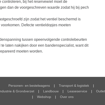
e controleren, bij het reservewiel moet de
gen dan de voorgeschreven waarde zodat hij bij pech
stgeschroefd zijn zodat het ventiel beschermd is
te voorkomen. Defecte ventieldopjes moeten
andenspanning tussen opeenvolgende controlebeurten
te laten nakijken door een bandenspecialist, want dit
repareerd moeten worden.
Personen- en bestelwagens
|
Transport & logistiek
|
Industrie & Grondverzet
|
Landbouw
|
Leaseservice
|
Outlet
|
Webshop
|
Over ons