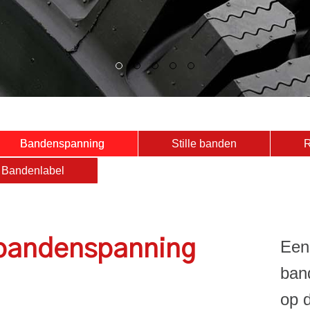
Bandenspanning
Stille banden
R
Bandenlabel
 bandenspanning
Een
ban
op 