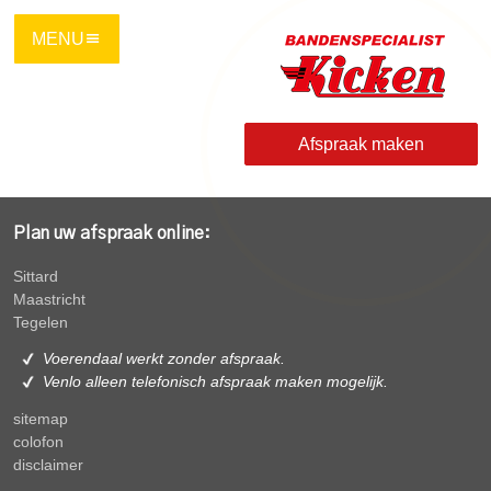
Ga
direct
naar
de
hoofdinhoud
Afspraak maken
van
deze
pagina.
Plan uw afspraak online:
Sittard
Maastricht
Tegelen
Voerendaal werkt zonder afspraak.
Venlo alleen
telefonisch afspraak maken mogelijk.
sitemap
colofon
disclaimer