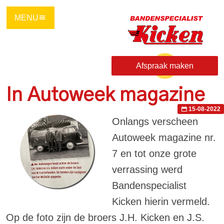
Ga
direct
naar
de
hoofdinhoud
Afspraak maken
van
deze
In Autoweek magazine
pagina.
15-08-2022
Onlangs verscheen
Autoweek magazine nr.
7 en tot onze grote
verrassing werd
Bandenspecialist
Kicken hierin vermeld.
Op de foto zijn de broers J.H. Kicken en J.S.