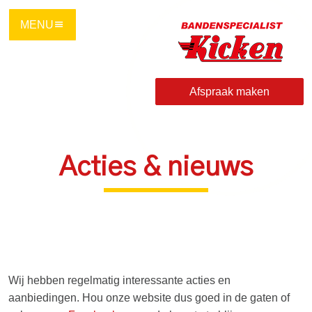
Ga
direct
naar
de
hoofdinhoud
Afspraak maken
van
deze
pagina.
Acties & nieuws
Wij hebben regelmatig interessante acties en
aanbiedingen. Hou onze website dus goed in de gaten of