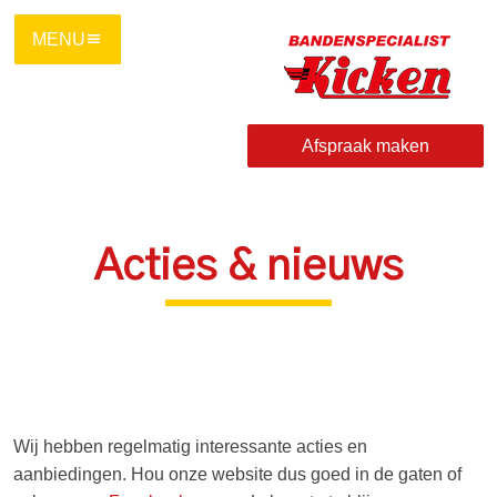
Ga
direct
naar
de
hoofdinhoud
Afspraak maken
van
deze
pagina.
Acties & nieuws
Wij hebben regelmatig interessante acties en
aanbiedingen. Hou onze website dus goed in de gaten of