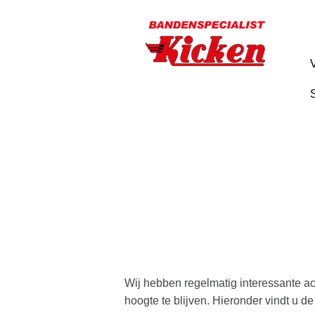
Ga
direct
naar
de
hoofdinhoud
van
deze
pagina.
Wij hebben regelmatig interessante a
hoogte te blijven. Hieronder vindt u 