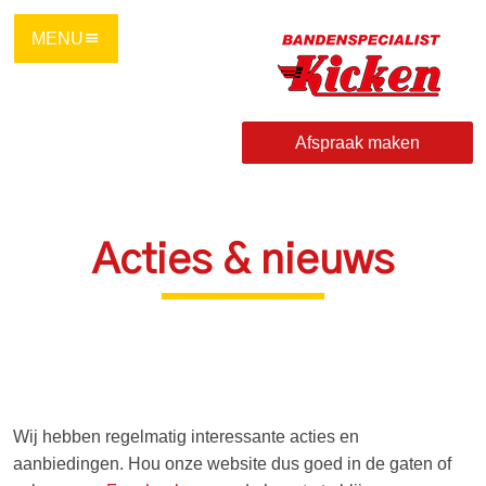
Ga
direct
naar
de
hoofdinhoud
Afspraak maken
van
deze
pagina.
Acties & nieuws
Wij hebben regelmatig interessante acties en
aanbiedingen. Hou onze website dus goed in de gaten of