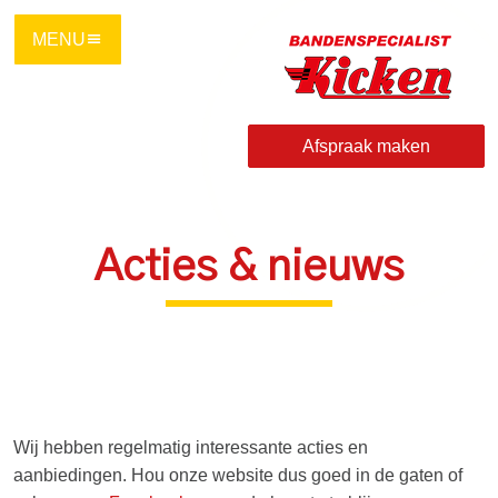
Ga
direct
naar
de
hoofdinhoud
Afspraak maken
van
deze
pagina.
Acties & nieuws
Wij hebben regelmatig interessante acties en
aanbiedingen. Hou onze website dus goed in de gaten of