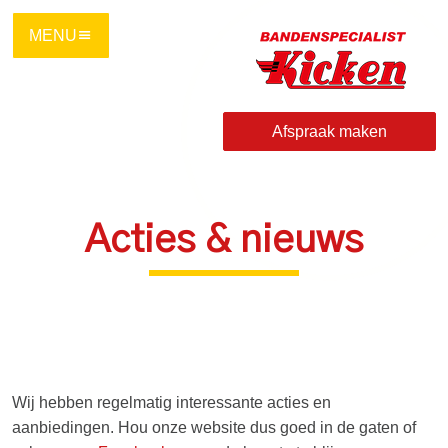
Ga
direct
naar
de
hoofdinhoud
Afspraak maken
van
deze
pagina.
Acties & nieuws
Wij hebben regelmatig interessante acties en
aanbiedingen. Hou onze website dus goed in de gaten of