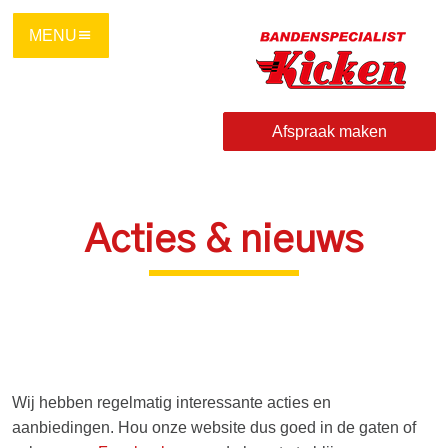
Ga
direct
naar
de
hoofdinhoud
Afspraak maken
van
deze
pagina.
Acties & nieuws
Wij hebben regelmatig interessante acties en
aanbiedingen. Hou onze website dus goed in de gaten of