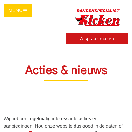
Ga
direct
naar
de
hoofdinhoud
Afspraak maken
van
deze
pagina.
Acties & nieuws
Wij hebben regelmatig interessante acties en
aanbiedingen. Hou onze website dus goed in de gaten of