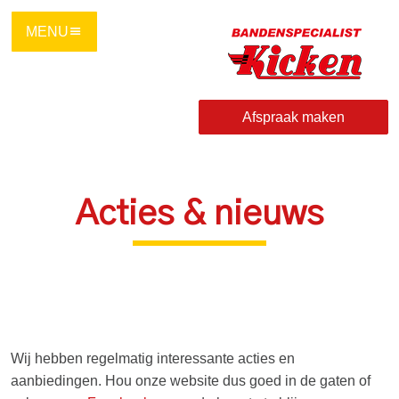
Ga
direct
naar
de
hoofdinhoud
Afspraak maken
van
deze
pagina.
Acties & nieuws
Wij hebben regelmatig interessante acties en
aanbiedingen. Hou onze website dus goed in de gaten of