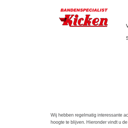
Ga
direct
naar
de
hoofdinhoud
van
deze
pagina.
Wij hebben regelmatig interessante a
hoogte te blijven. Hieronder vindt u 