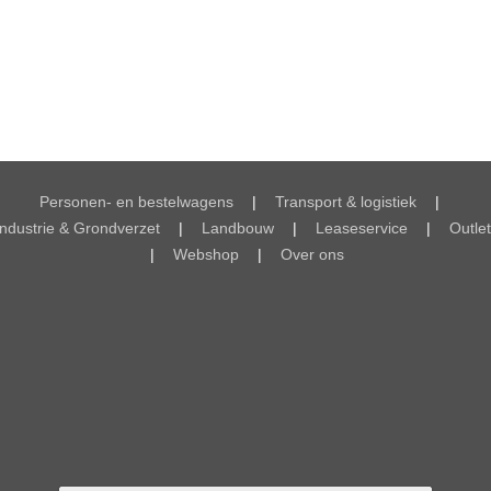
Personen- en bestelwagens
|
Transport & logistiek
|
Industrie & Grondverzet
|
Landbouw
|
Leaseservice
|
Outlet
|
Webshop
|
Over ons