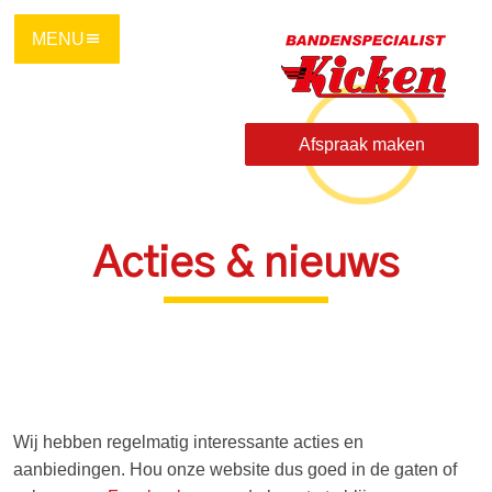
Ga
direct
naar
de
hoofdinhoud
Afspraak maken
van
deze
pagina.
Acties & nieuws
Wij hebben regelmatig interessante acties en
aanbiedingen. Hou onze website dus goed in de gaten of