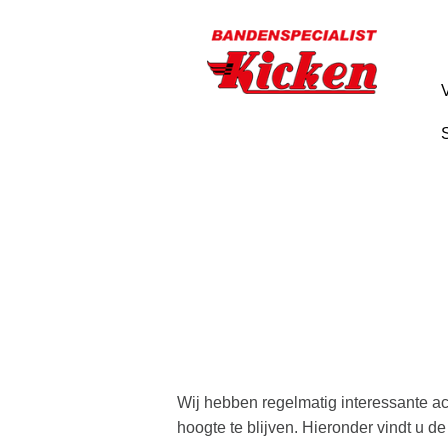
Ga
direct
naar
de
hoofdinhoud
van
deze
pagina.
Wij hebben regelmatig interessante a
hoogte te blijven. Hieronder vindt u 