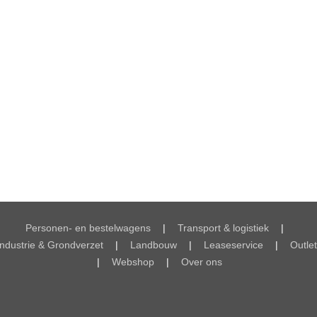
Personen- en bestelwagens
|
Transport & logistiek
|
Industrie & Grondverzet
|
Landbouw
|
Leaseservice
|
Outlet
|
Webshop
|
Over ons